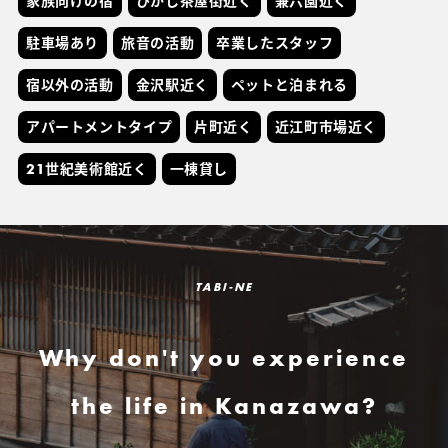
家族向けの宿
ひがし茶屋街近く
兼六園近く
駐車場あり
旅音の活動
卒業したスタッフ
宿以外の活動
金沢駅近く
ペットと泊まれる
アパートメントタイプ
片町近く
近江町市場近く
21世紀美術館近く
一棟貸し
TABI-NE
Why don't you experience
the life in Kanazawa?