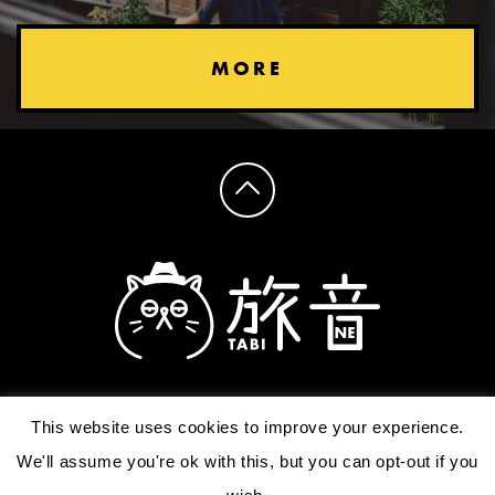
MORE
This website uses cookies to improve your experience.
We'll assume you're ok with this, but you can opt-out if you
Picture Provider：Kanazawa city
Copyright ©TABI-NE All Rights Reserved.