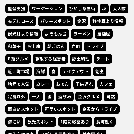
能登支援
ワーケーション
ひがし茶屋街
秋
大人数
モデルコース
パワースポット
金沢
移住耳より情報
観光耳より情報
よそもん会
ラーメン
居酒屋
和菓子
お土産
朝ごはん
寿司
ドライブ
B級グルメ
尊敬する経営者
郷土料理
デート
近江町市場
海鮮
春
テイクアウト
割烹
地元で人気
カレー
おでん
子供連れ
カフェ
定番以外
一人
酒
酒飲み
金沢グルメ
自然
面白いスポット
可愛いスポット
金沢からドライブ
海沿い
観光スポット
1階に寝室あり
長町近く