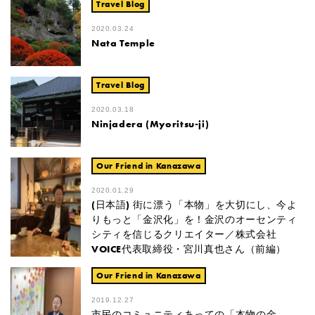
Travel Blog
2020.03.24
Nata Temple
Travel Blog
2020.03.18
Ninjadera (Myoritsu-ji)
Our Friend in Kanazawa
2020.01.29
(日本語) 街に漂う「本物」を大切にし、今よ
りもっと「金沢化」を！金沢のオーセンティ
シティを信じるクリエイター／株式会社
VOICE代表取締役・宮川真也さん（前編）
Our Friend in Kanazawa
2019.12.27
市民のコミュニティあっての「本物の金