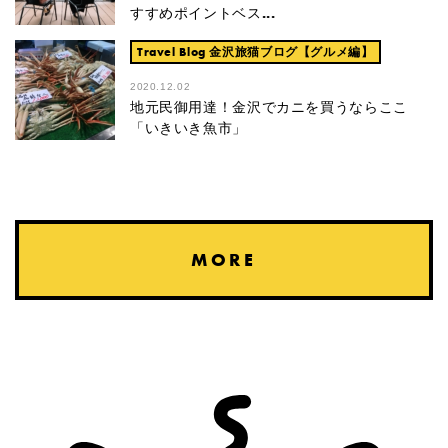
すすめポイントベス...
Travel Blog
金沢旅猫ブログ【グルメ編】
2020.12.02
地元民御用達！金沢でカニを買うならここ
「いきいき魚市」
MORE