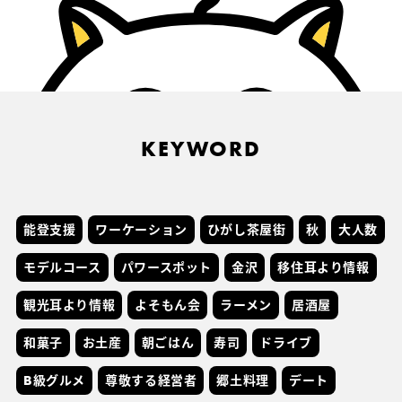
KEYWORD
能登支援
ワーケーション
ひがし茶屋街
秋
大人数
モデルコース
パワースポット
金沢
移住耳より情報
観光耳より情報
よそもん会
ラーメン
居酒屋
和菓子
お土産
朝ごはん
寿司
ドライブ
B級グルメ
尊敬する経営者
郷土料理
デート