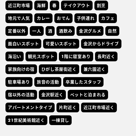
近江町市場
海鮮
春
テイクアウト
割烹
地元で人気
カレー
おでん
子供連れ
カフェ
定番以外
一人
酒
酒飲み
金沢グルメ
自然
面白いスポット
可愛いスポット
金沢からドライブ
海沿い
観光スポット
1階に寝室あり
長町近く
家族向けの宿
ひがし茶屋街近く
兼六園近く
駐車場あり
旅音の活動
卒業したスタッフ
宿以外の活動
金沢駅近く
ペットと泊まれる
アパートメントタイプ
片町近く
近江町市場近く
21世紀美術館近く
一棟貸し