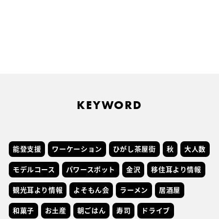
KEYWORD
能登支援
ワーケーション
ひがし茶屋街
秋
大人数
モデルコース
パワースポット
金沢
移住耳より情報
観光耳より情報
よそもん会
ラーメン
居酒屋
和菓子
お土産
朝ごはん
寿司
ドライブ