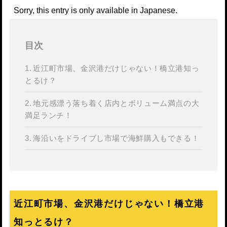
Sorry, this entry is only available in
Japanese
.
目次
近江町市場、金沢港だけじゃない！橋立港知っ
とるけ？
地元感漂う落ち着く店内とボリューム満点の大
満足ランチ！
海沿いをドライブし市場で海鮮購入もできる！
近江町市場、金沢港だけじゃない！橋立港
知っとるけ？