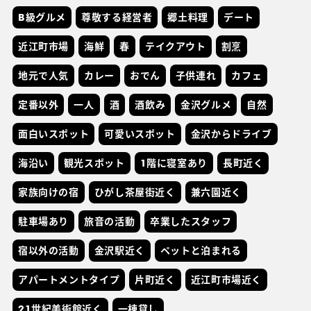
B級グルメ
尊敬する経営者
郷土料理
デート
近江町市場
海鮮
春
テイクアウト
割烹
地元で人気
カレー
おでん
子供連れ
カフェ
定番以外
一人
酒
酒飲み
金沢グルメ
自然
面白いスポット
可愛いスポット
金沢からドライブ
海沿い
観光スポット
1階に寝室あり
長町近く
家族向けの宿
ひがし茶屋街近く
兼六園近く
駐車場あり
旅音の活動
卒業したスタッフ
宿以外の活動
金沢駅近く
ペットと泊まれる
アパートメントタイプ
片町近く
近江町市場近く
21世紀美術館近く
一棟貸し