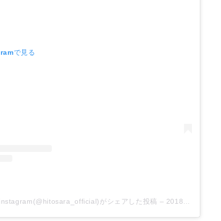
gramで見る
agram(@hitosara_official)がシェアした投稿
–
2018年 8月月28日午後11時53分PDT