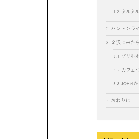
タルタ
ハントンラ
金沢に来た
グリル
カフェ･
JOHN
おわりに